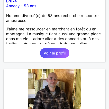
Bru74
Annecy
-
53 ans
Homme divorcé(e) de 53 ans recherche rencontre
amoureuse
J’aime me ressourcer en marchant en forêt ou en
montagne. La musique tient aussi une grande place
dans ma vie : j’adore aller à des concerts ou à des
festivals. Voyager et découvrir de nouvelles
cultures, c’est ce qui m’inspire le plus. J’aimerais
Voir le profil
rencontrer quelqu’un avec qui partager ces
moments simples et sincères.