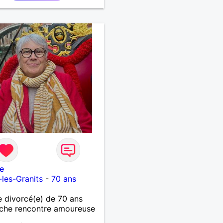
e
les-Granits
-
70 ans
divorcé(e) de 70 ans
che rencontre amoureuse