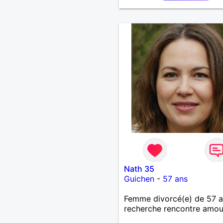
Nath 35
Guichen
-
57 ans
Femme divorcé(e) de 57 
recherche rencontre amo