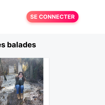
SE CONNECTER
es balades