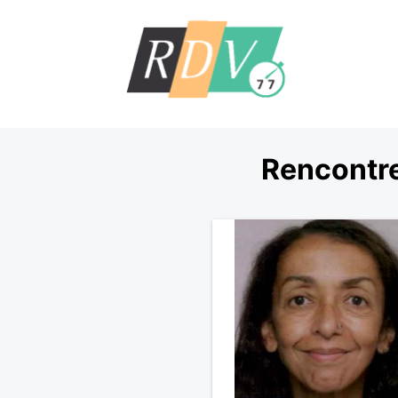
Rencontre