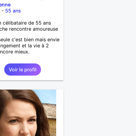
ienne
s
-
55 ans
célibataire de 55 ans
che rencontre amoureuse
seule c'est bien mais envie
ngement et la vie à 2
encore mieux.
Voir le profil