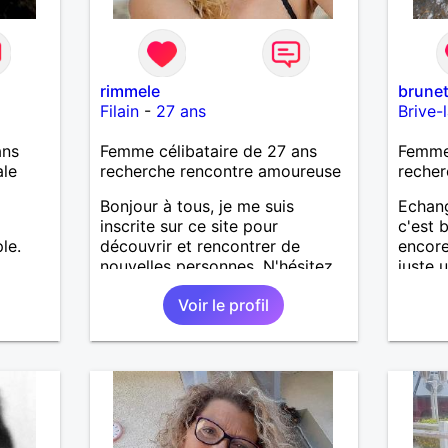
rimmele
brunet
Filain
-
27 ans
Brive-
ans
Femme célibataire de 27 ans
Femme 
ale
recherche rencontre amoureuse
recher
Bonjour à tous, je me suis
Echange
inscrite sur ce site pour
c'est 
le.
découvrir et rencontrer de
encore
nouvelles personnes. N'hésitez
juste 
pas à prendre contact avec moi,
belle.
Voir le profil
je vous répondrai avec plaisir.