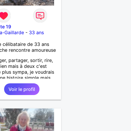
te 19
la-Gaillarde
-
33 ans
célibataire de 33 ans
che rencontre amoureuse
r, partager, sortir, rire,
bien mais à deux c'est
 plus sympa, je voudrais
une histoire simple mais
Voir le profil