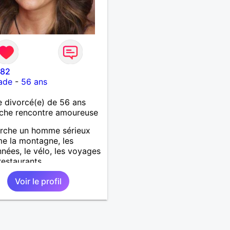
 82
ade
-
56 ans
 divorcé(e) de 56 ans
che rencontre amoureuse
erche un homme sérieux
me la montagne, les
nées, le vélo, les voyages
restaurants.
Voir le profil