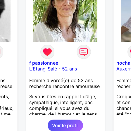
f passionnee
nocha
L'Etang-Salé
-
52 ans
Auxer
ans
Femme divorcé(e) de 52 ans
Femme 
ureuse
recherche rencontre amoureuse
recher
ents,
Si vous êtes en rapport d'âge,
Croque
sympathique, intelligent, pas
et con
rieux,
compliqué, si vous avez du
chance
it me
charme, de l'humour et le sens
été "d
 bien
des valeurs, si vous aimez la
toutes
Voir le profil
nature, la campagne, les
physiq