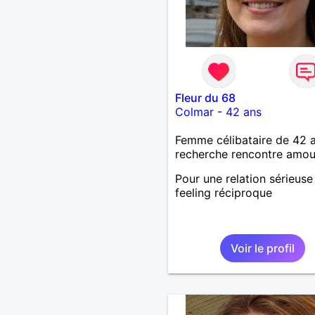
Fleur du 68
Colmar
-
42 ans
Femme célibataire de 42 
recherche rencontre amo
Pour une relation sérieuse 
feeling réciproque
Voir le profil