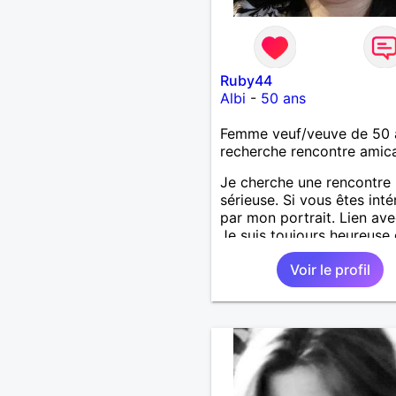
Ruby44
Albi
-
50 ans
Femme veuf/veuve de 50 
recherche rencontre amic
Je cherche une rencontre
sérieuse. Si vous êtes int
par mon portrait. Lien ave
Je suis toujours heureuse
vous accueillir.
Voir le profil