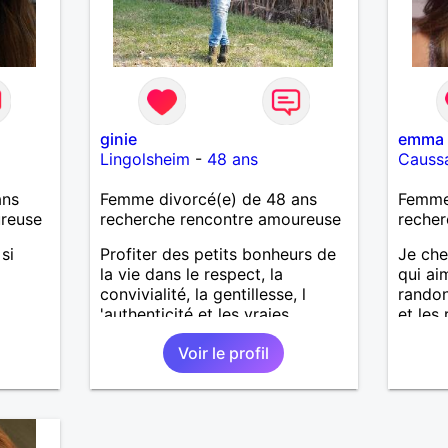
ginie
emma
Lingolsheim
-
48 ans
Causs
ans
Femme divorcé(e) de 48 ans
Femme
ureuse
recherche rencontre amoureuse
recher
si
Profiter des petits bonheurs de
Je ch
la vie dans le respect, la
qui ai
convivialité, la gentillesse, l
randon
'authenticité et les vraies
et les 
valeurs.
Voir le profil