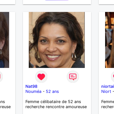
animaux.. Alors on pourrait
solita
s'entendre, du coup n'hésitez
rempli
pas à me contacter.
site p
représ
Divorc
bientô
Nat98
niorta
Nouméa
-
52 ans
Niort
ans
Femme célibataire de 52 ans
Femme 
ureuse
recherche rencontre amoureuse
recher