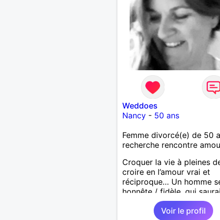
Weddoes
Nancy
-
50 ans
Femme divorcé(e) de 50 
recherche rencontre amo
Croquer la vie à pleines d
croire en l’amour vrai et
réciproque… Un homme sé
honnête / fidèle, qui saura
faire rire à nouveau, est le
Voir le profil
venu !