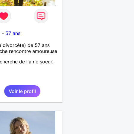
l
-
57 ans
divorcé(e) de 57 ans
che rencontre amoureuse
echerche de l'ame soeur.
Voir le profil