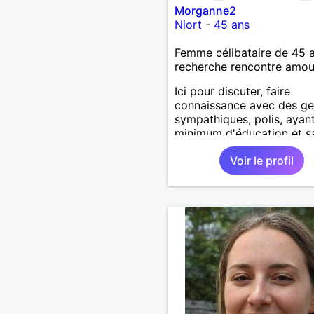
Morganne2
Niort
-
45 ans
Femme célibataire de 45 
recherche rencontre amo
Ici pour discuter, faire
connaissance avec des g
sympathiques, polis, ayan
minimum d'éducation et s
écrire correctement. Des
Voir le profil
échanges amicaux me suff
amplement mais au hasard
vie, si le charme opère, je
suis pas fermée à une éve
relation sérieuse avec un
homme.