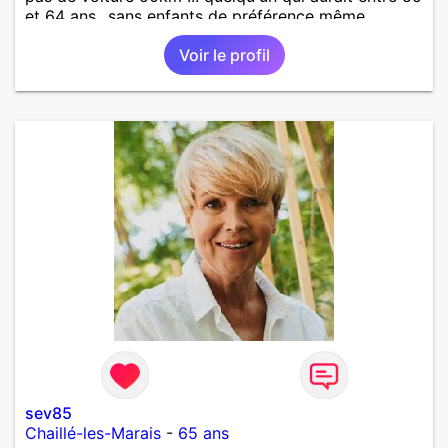
et 64 ans...sans enfants de préférence même
adultes et qui n aurait garder aucun contact avec
Voir le profil
une où plusieurs ex...si vous correspondez à ma
recherche ecrivez moi je vous répondrai...
sev85
Chaillé-les-Marais
-
65 ans