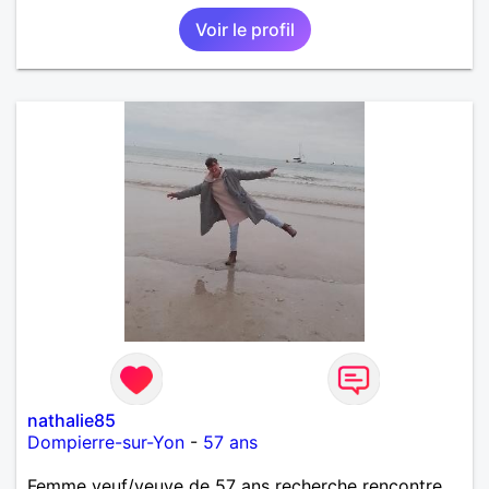
Voir le profil
nathalie85
Dompierre-sur-Yon
-
57 ans
Femme veuf/veuve de 57 ans recherche rencontre