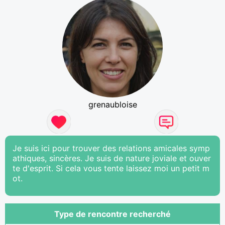
grenaubloise
Je suis ici pour trouver des relations amicales symp
athiques, sincères. Je suis de nature joviale et ouver
te d'esprit. Si cela vous tente laissez moi un petit m
ot.
Type de rencontre recherché