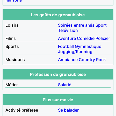
Les goûts de grenaubloise
Loisirs
Soirées entre amis
Sport
Télévision
Films
Aventure
Comédie
Policier
Sports
Football
Gymnastique
Jogging/Running
Musiques
Ambiance
Country
Rock
Profession de grenaubloise
Métier
Salarié
Plus sur ma vie
Activité préférée
Se balader