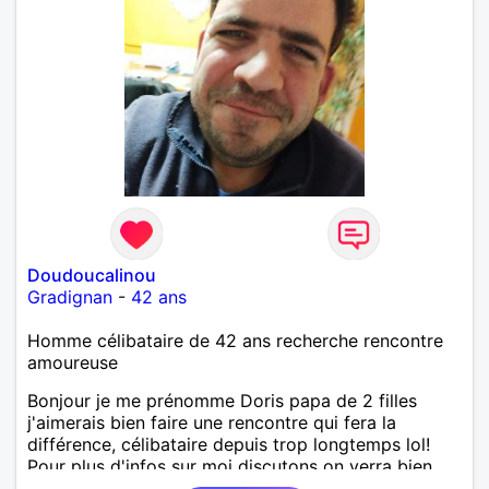
Homme d’une seul femme pas de partage juste toi
et moi . Le temps use l’erreur et poli la vérité. Je
n’aime pas la violence verbale ou physique. Je sais
ce que je veux !! Partage respect complicité
éducation ( cuisine pâtisserie art et rock’n roll) je
n’ai pas d’accent . J’aime la vie et l’espèce humaine
dans l’empathie. J’aime la sensibilité et l’humanisme.
Pas d’autoritarisme !!! Juste serein calme !!!! Surtout
pour le meilleur pour le rire ….
Doudoucalinou
Gradignan
-
42 ans
Homme célibataire de 42 ans recherche rencontre
amoureuse
Bonjour je me prénomme Doris papa de 2 filles
j'aimerais bien faire une rencontre qui fera la
différence, célibataire depuis trop longtemps lol!
Pour plus d'infos sur moi discutons on verra bien