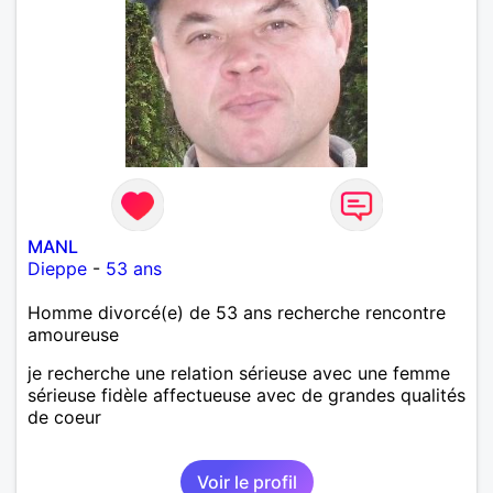
ou sans enfants ; puis revenir Enfin, je précise que je
suis juif (non pratiquant), car je sais que pour
certains, hélas, c’est un obstacle… À bientôt peut-
être.
MANL
Dieppe
-
53 ans
Homme divorcé(e) de 53 ans recherche rencontre
amoureuse
je recherche une relation sérieuse avec une femme
sérieuse fidèle affectueuse avec de grandes qualités
de coeur
Voir le profil