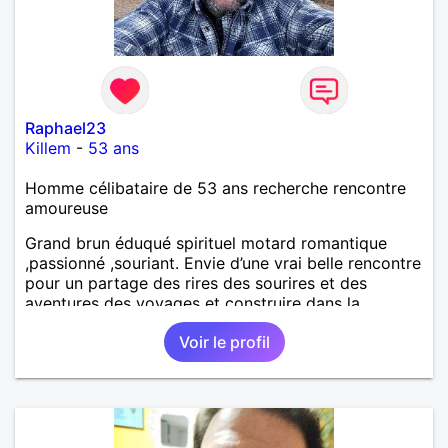
Raphael23
Killem
-
53 ans
Homme célibataire de 53 ans recherche rencontre
amoureuse
Grand brun éduqué spirituel motard romantique
,passionné ,souriant. Envie d’une vrai belle rencontre
pour un partage des rires des sourires et des
aventures des voyages et construire dans la
durée….pas de tatouage ni de piercing juste nature
Voir le profil
peinture . J’aime les arts les ballades le bowling la
plongée la moto le romantisme. Ma photo et de
novembre 2025 donc pas de surprise je fais plus
jeune car je ne fume pas et je me drogue pas et ne
bois pas . Mais j’ai un vice ! Vous peut-être pour être
simplement heureux pour être votre compagnon .