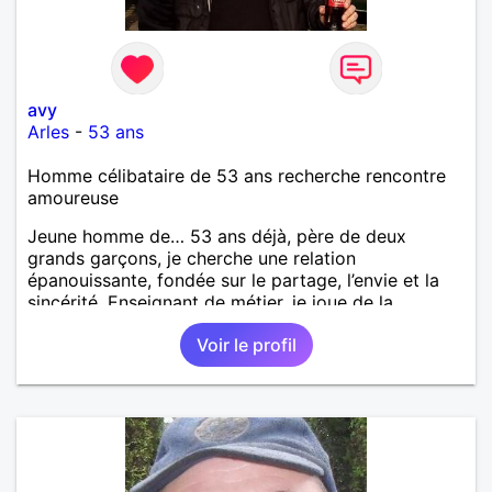
avy
Arles
-
53 ans
Homme célibataire de 53 ans recherche rencontre
amoureuse
Jeune homme de… 53 ans déjà, père de deux
grands garçons, je cherche une relation
épanouissante, fondée sur le partage, l’envie et la
sincérité. Enseignant de métier, je joue de la
musique (dans des groupes), et, dans le désordre,
Voir le profil
j’aime : – rire et bien manger (avec des invités tout
comme en tête-à-tête) – le volley, les sports de
raquette - la plage et le soleil – Bob Dylan,
Columbo, John Irving, les Beatles, Lady Gaga, Jean
Pierre Bacri, Stephen King, Oasis, les films de Tim
Burton, d’Hitchcock ou des frères Coen ; entre
autres - partir ensemble, de temps en temps, avec