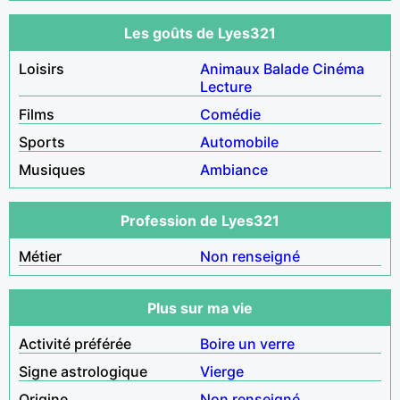
Les goûts de Lyes321
Loisirs
Animaux
Balade
Cinéma
Lecture
Films
Comédie
Sports
Automobile
Musiques
Ambiance
Profession de Lyes321
Métier
Non renseigné
Plus sur ma vie
Activité préférée
Boire un verre
Signe astrologique
Vierge
Origine
Non renseigné