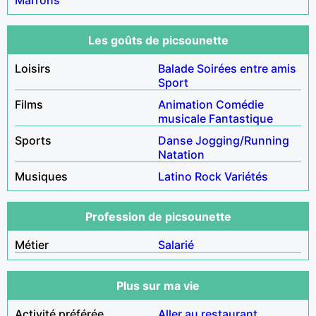
Les goûts de picsounette
Loisirs
Balade
Soirées entre amis
Sport
Films
Animation
Comédie
musicale
Fantastique
Sports
Danse
Jogging/Running
Natation
Musiques
Latino
Rock
Variétés
Profession de picsounette
Métier
Salarié
Plus sur ma vie
Activité préférée
Aller au restaurant