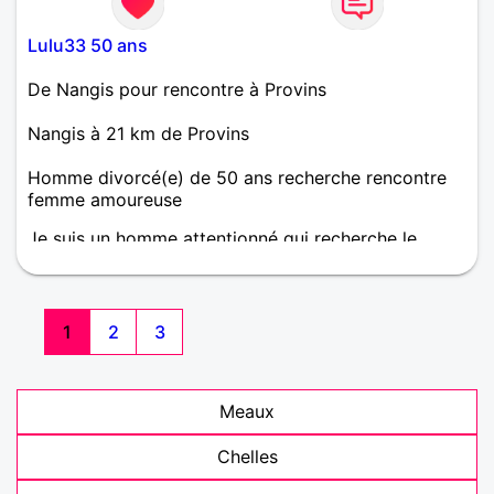
Lulu33 50 ans
De Nangis pour rencontre à Provins
Nangis à 21 km de Provins
Homme divorcé(e) de 50 ans recherche rencontre
femme amoureuse
Je suis un homme attentionné qui recherche le
grand amour avec de grandes qualités et des
défauts mais j'aime bien la nature les sorties entre
amis et les voyages je voudrais bien rencontrer le
grand amour
1
2
3
Meaux
Chelles