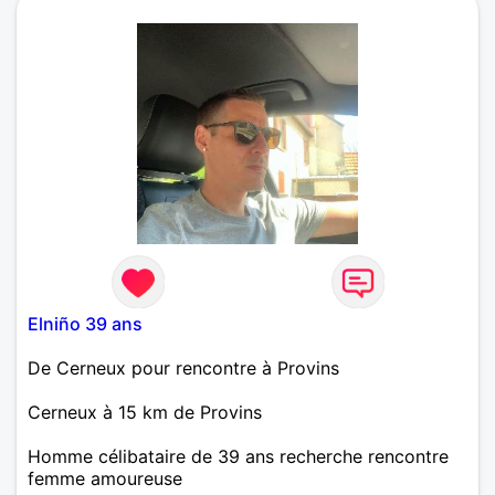
Mais tout s’explique, je suis expert immobilier ! La
nature, le camping, les randonnées et le bénévolat
font aussi partie des activités qui m'enthousiasment
et m'apportent de la joie... Et si je devais énoncer
quelques unes des valeurs qui m ' habitent et qui
sont donc à mes yeux les plus importantes, je
choisirais celles-ci: l’honnêteté, l’intégrité, la fidélité
Elniño 39 ans
De Cerneux pour rencontre à Provins
Cerneux à 15 km de Provins
Homme célibataire de 39 ans recherche rencontre
femme amoureuse