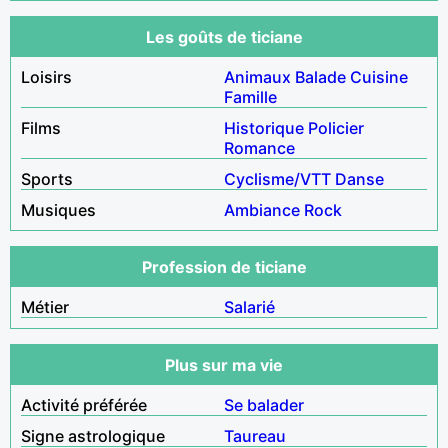
Les goûts de ticiane
Loisirs
Animaux
Balade
Cuisine
Famille
Films
Historique
Policier
Romance
Sports
Cyclisme/VTT
Danse
Musiques
Ambiance
Rock
Profession de ticiane
Métier
Salarié
Plus sur ma vie
Activité préférée
Se balader
Signe astrologique
Taureau