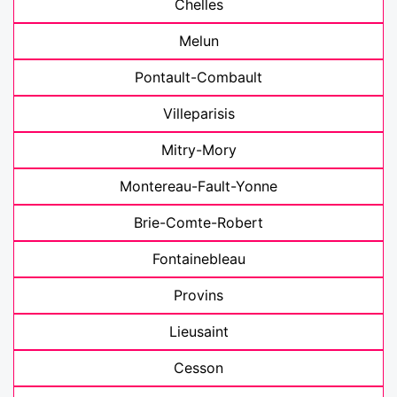
Chelles
Melun
Pontault-Combault
Villeparisis
Mitry-Mory
Montereau-Fault-Yonne
Brie-Comte-Robert
Fontainebleau
Provins
Lieusaint
Cesson