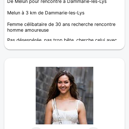
De Melun pour rencontre à Dammarie-les-Lys
Melun à 3 km de Dammarie-les-Lys
Femme célibataire de 30 ans recherche rencontre
homme amoureuse
Pas désespérée, pas trop bête, cherche celui avec
qui partager les bons moments de la vie sans prise
de tête