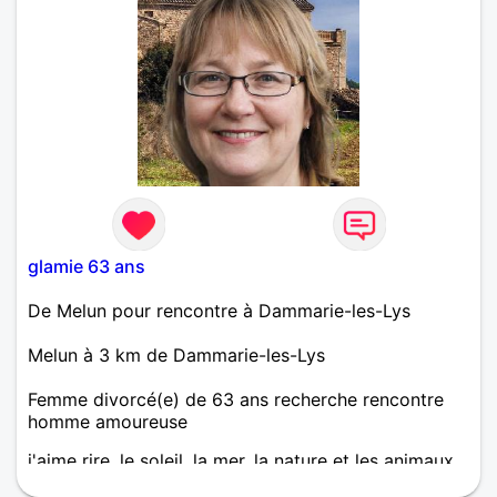
glamie 63 ans
De Melun pour rencontre à Dammarie-les-Lys
Melun à 3 km de Dammarie-les-Lys
Femme divorcé(e) de 63 ans recherche rencontre
homme amoureuse
j'aime rire, le soleil, la mer, la nature et les animaux.
A la recherche d'un homme qui ait de l'humour de la