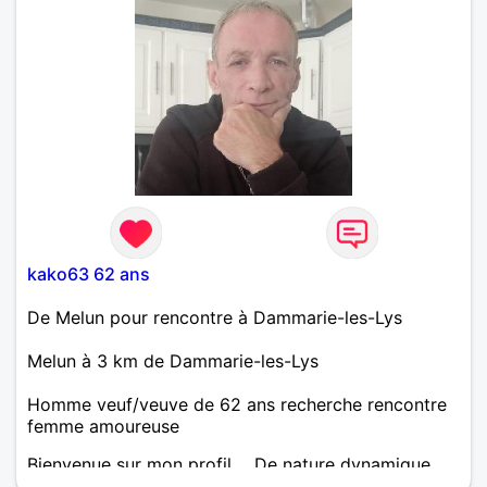
kako63 62 ans
De Melun pour rencontre à Dammarie-les-Lys
Melun à 3 km de Dammarie-les-Lys
Homme veuf/veuve de 62 ans recherche rencontre
femme amoureuse
Bienvenue sur mon profil.... De nature dynamique,
gaie, optimiste, bien dans mes '' baskets '' d'humeur