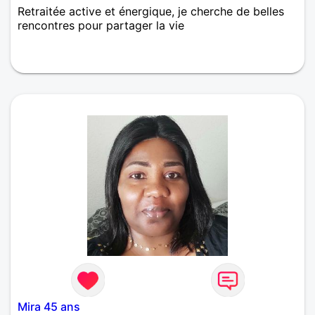
Retraitée active et énergique, je cherche de belles
rencontres pour partager la vie
Mira 45 ans