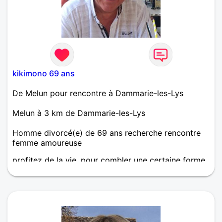
kikimono 69 ans
De Melun pour rencontre à Dammarie-les-Lys
Melun à 3 km de Dammarie-les-Lys
Homme divorcé(e) de 69 ans recherche rencontre
femme amoureuse
profitez de la vie, pour combler une certaine forme
de solitude qu'elle soit intellectuelle et sentimentale
et corporelle, mais dans un premier temps chacun
chez soi. En clair je ne m'ennuie jamais et j'ai des
amis et une famille. je cherche une complice pour
partager de bons moments, des ballades, des
restos, des fous rires et pourquoi pas plus !