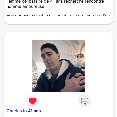
Femme célibataire de 41 ans recherche rencontre
homme amoureuse
Epicurienne, sensible et sociable à la recherche d'un
homme qui se reconnaîtra.
CharlesJo 41 ans